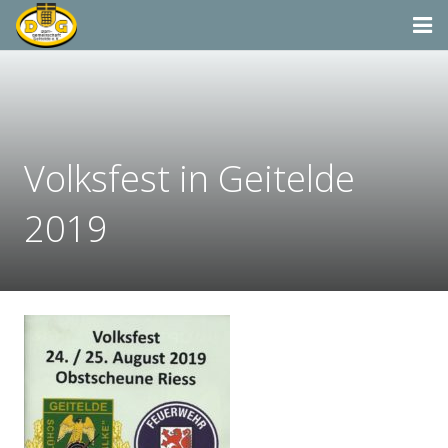
Startseite
Termine
Volksfest in Geitelde
Aktivitäten
Dorfgemeinschaft & Co.
2019
Suchen
Vereine & Organisationen