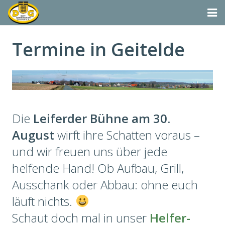
Startseite
Termine in Geitelde
Termine
Aktivitäten
Dorfgemeinschaft & Co.
Die
Leiferder Bühne am 30.
Suchen
August
wirft ihre Schatten voraus –
und wir freuen uns über jede
Vereine & Organisationen
helfende Hand! Ob Aufbau, Grill,
Ausschank oder Abbau: ohne euch
läuft nichts.
Schaut doch mal in unser
Helfer-