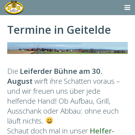
Startseite
Termine in Geitelde
Termine
Aktivitäten
Dorfgemeinschaft & Co.
Die
Leiferder Bühne am 30.
Suchen
August
wirft ihre Schatten voraus –
und wir freuen uns über jede
Vereine & Organisationen
helfende Hand! Ob Aufbau, Grill,
Ausschank oder Abbau: ohne euch
läuft nichts.
Schaut doch mal in unser
Helfer-