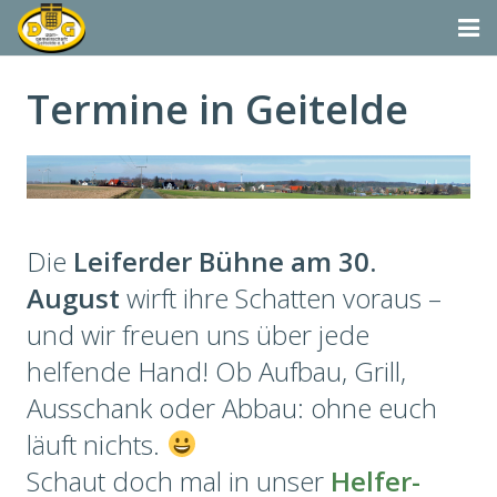
Startseite
Termine in Geitelde
Termine
Aktivitäten
Dorfgemeinschaft & Co.
Die
Leiferder Bühne am 30.
Suchen
August
wirft ihre Schatten voraus –
und wir freuen uns über jede
Vereine & Organisationen
helfende Hand! Ob Aufbau, Grill,
Ausschank oder Abbau: ohne euch
läuft nichts.
Schaut doch mal in unser
Helfer-