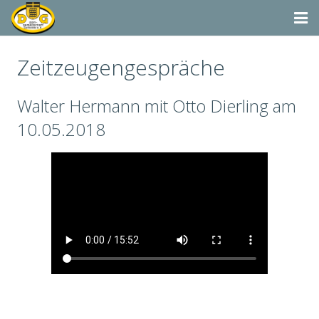
Startseite
Zeitzeugengespräche
Termine
Walter Hermann mit Otto Dierling am
Aktivitäten
10.05.2018
Dorfgemeinschaft & Co.
Suchen
Vereine & Organisationen