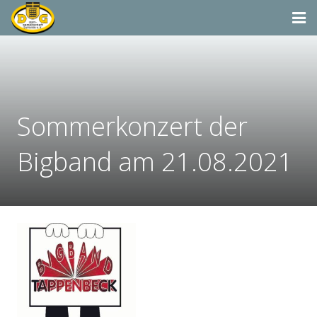
Startseite
Termine
Sommerkonzert der
Aktivitäten
Dorfgemeinschaft & Co.
Bigband am 21.08.2021
Suchen
Vereine & Organisationen