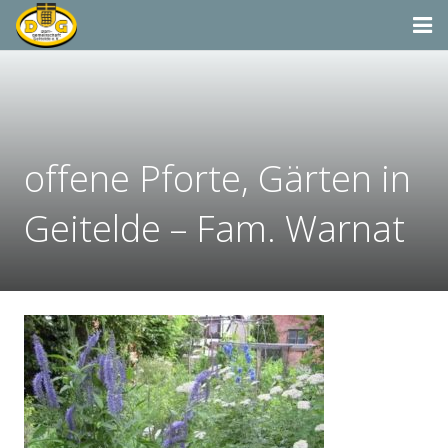
Startseite
Termine
offene Pforte, Gärten in
Aktivitäten
Dorfgemeinschaft & Co.
Geitelde – Fam. Warnat
Suchen
Vereine & Organisationen